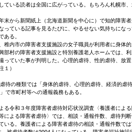
している読者は全国に広がっている。もちろん札幌市、
年末から新聞紙上（北海道新聞を中心に）で知的障害者
なっている記事を見るたびに、やるせない気持ちになっ
である。
、稚内市の障害者支援施設の女子職員が利用者に身体的
興部村の障害者支援施設と特別養護老人ホームでは、利
撮っていた事が判明した。心理的虐待、性的虐待、放置
注１）
虐待の種類では「身体的虐待、心理的虐待、経済的虐
」で市町村等への通報義務もある。
よる令和３年度障害者虐待対応状況調査〈養護者による
等による障害者虐待〉では、相談・通報件数、虐待判断
ている。養護者による障害者虐待の相談・通報件数では7,
4件、被虐待者数は2004人になっている。障害者福祉施