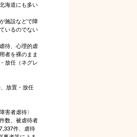
北海道にも多い
が施設などで障
ているのでない
虐待、心理的虐
用者を裸のまま
・放任（ネグレ
待、放置・放任
障害者虐待〉
件数、被虐待者
337件、虐待
設従事者等による