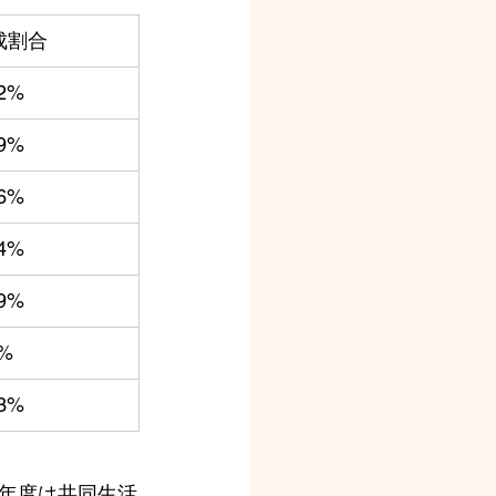
成割合
.2%
.9%
.6%
.4%
.9%
7%
.3%
年度は共同生活