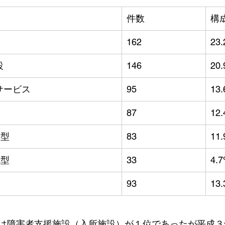
件数
構
162
23
設
146
20
サービス
95
13
87
12
B型
83
11
A型
33
4.
93
13
は障害者支援施設（入所施設）が１位であったが平成３