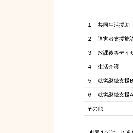
１．共同生活援助
２．障害者支援施
３．放課後等デイ
４．生活介護
５．就労継続支援
６．就労継続支援
その他
　別表１では、以前