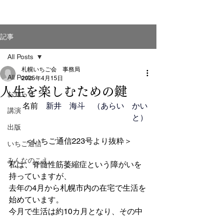
記事
All Posts
札幌いちご会 事務局
All Posts
2025年4月15日
人生を楽しむための鍵
お知らせ
名前　
新井　海斗　（あらい　かい
講演
と）
出版
＜いちご通信223号より抜粋＞
いちご通信
みんなのこえ
私は、脊髄性筋萎縮症という障がいを
持っていますが、
去年の4月から札幌市内の在宅で生活を
始めています。
今月で生活は約10カ月となり、その中