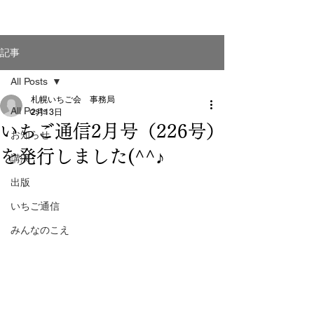
記事
All Posts
札幌いちご会 事務局
All Posts
2月13日
いちご通信2月号（226号）
お知らせ
を発行しました(^^♪
講演
出版
いちご通信
みんなのこえ