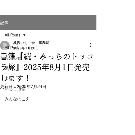
記事
All Posts
札幌いちご会 事務局
All Posts
2025年7月20日
書籍『続・みっちのトッコ
お知らせ
ラ旅』2025年8月1日発売
講演
します！
出版
更新日：
2025年7月24日
いちご通信
みんなのこえ