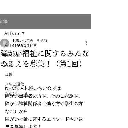
記事
All Posts
札幌いちご会 事務局
All Posts
2023年3月14日
障がい福祉に関するみんな
お知らせ
のこえを募集！（第1回）
講演
出版
いちご通信
NPO法人札幌いちご会では
みんなのこえ
障がい当事者の方や、そのご家族や、
障がい福祉関係者（働く方や学生の方
など）から
障がい福祉に関するエピソードやご意
見を募集します！