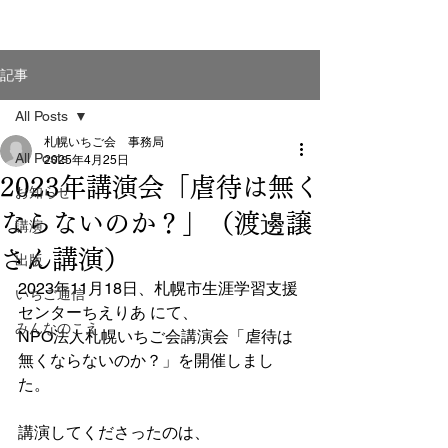
記事
All Posts
札幌いちご会 事務局
All Posts
2025年4月25日
2023年講演会「虐待は無く
お知らせ
ならないのか？」（渡邊譲
講演
さん講演）
出版
2023年11月18日、札幌市生涯学習支援
いちご通信
センターちえりあ にて、
みんなのこえ
NPO法人札幌いちご会講演会「虐待は
無くならないのか？」を開催しまし
た。
講演してくださったのは、